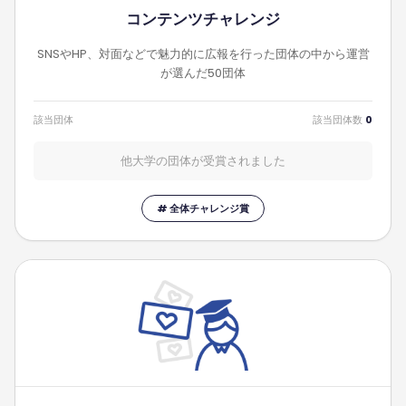
コンテンツチャレンジ
SNSやHP、対面などで魅力的に広報を行った団体の中から運営
が選んだ50団体
該当団体
該当団体数
0
他大学の団体が受賞されました
#
全体チャレンジ賞