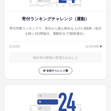
寄付ランキングチャレンジ（運動）
寄付件数ランキングで、前日から最も順位を上げた9団体（初日
を除く9日間毎日、運動区分で1団体選出）
該当団体
該当団体数
0
他大学の団体が受賞されました
#
全体チャレンジ賞