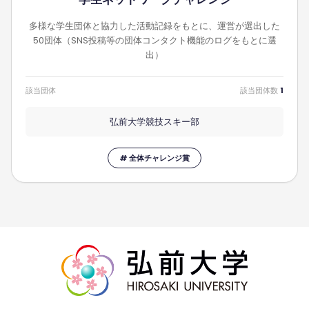
多様な学生団体と協力した活動記録をもとに、運営が選出した
50団体（SNS投稿等の団体コンタクト機能のログをもとに選
出）
該当団体
該当団体数
1
弘前大学競技スキー部
#
全体チャレンジ賞